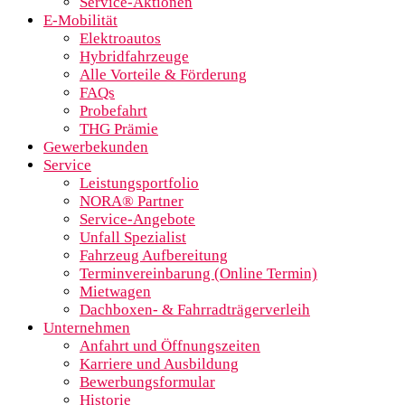
Service-Aktionen
E-Mobilität
Elektroautos
Hybridfahrzeuge
Alle Vorteile & Förderung
FAQs
Probefahrt
THG Prämie
Gewerbekunden
Service
Leistungsportfolio
NORA® Partner
Service-Angebote
Unfall Spezialist
Fahrzeug Aufbereitung
Terminvereinbarung (Online Termin)
Mietwagen
Dachboxen- & Fahrradträgerverleih
Unternehmen
Anfahrt und Öffnungszeiten
Karriere und Ausbildung
Bewerbungsformular
Historie