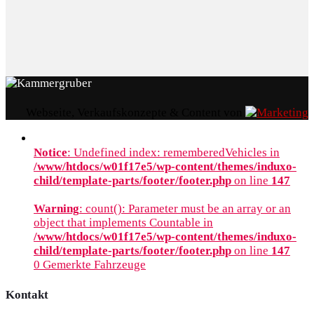
Webseite, Verkaufskonzepte & Content von
Notice
: Undefined index: rememberedVehicles in
/www/htdocs/w01f17e5/wp-content/themes/induxo-
child/template-parts/footer/footer.php
on line
147
Warning
: count(): Parameter must be an array or an
object that implements Countable in
/www/htdocs/w01f17e5/wp-content/themes/induxo-
child/template-parts/footer/footer.php
on line
147
0
Gemerkte Fahrzeuge
Kontakt