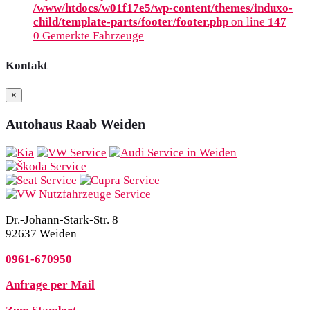
/www/htdocs/w01f17e5/wp-content/themes/induxo-
child/template-parts/footer/footer.php
on line
147
0
Gemerkte Fahrzeuge
Kontakt
×
Autohaus Raab Weiden
Dr.-Johann-Stark-Str. 8
92637 Weiden
0961-670950
Anfrage per Mail