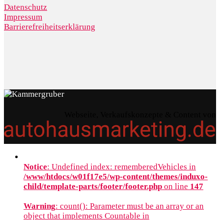
Datenschutz
Impressum
Barrierefreiheitserklärung
Webseite, Verkaufskonzepte & Content von
Notice
: Undefined index: rememberedVehicles in
/www/htdocs/w01f17e5/wp-content/themes/induxo-
child/template-parts/footer/footer.php
on line
147
Warning
: count(): Parameter must be an array or an
object that implements Countable in