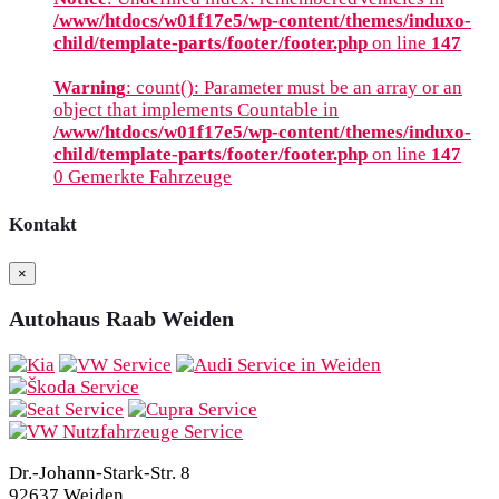
/www/htdocs/w01f17e5/wp-content/themes/induxo-
child/template-parts/footer/footer.php
on line
147
Warning
: count(): Parameter must be an array or an
object that implements Countable in
/www/htdocs/w01f17e5/wp-content/themes/induxo-
child/template-parts/footer/footer.php
on line
147
0
Gemerkte Fahrzeuge
Kontakt
×
Autohaus Raab Weiden
Dr.-Johann-Stark-Str. 8
92637 Weiden