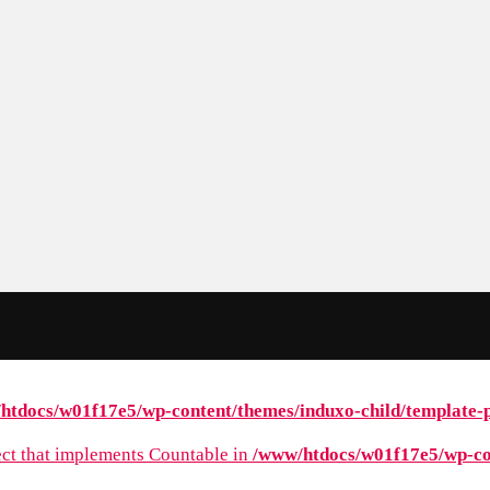
htdocs/w01f17e5/wp-content/themes/induxo-child/template-pa
ject that implements Countable in
/www/htdocs/w01f17e5/wp-con