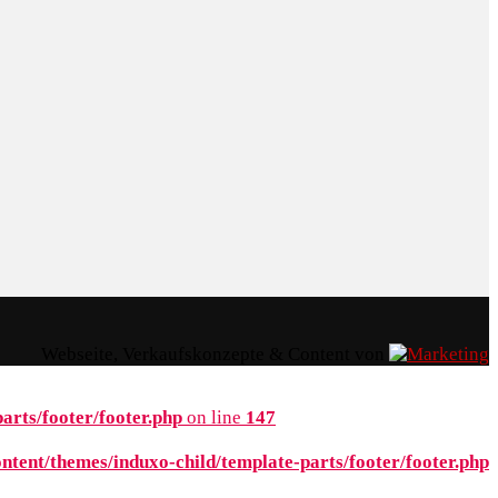
Webseite, Verkaufskonzepte & Content von
rts/footer/footer.php
on line
147
tent/themes/induxo-child/template-parts/footer/footer.php