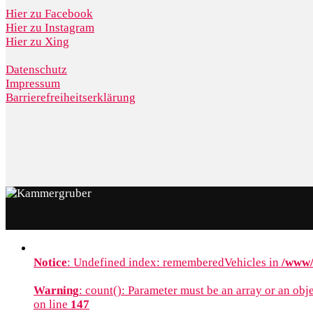
Hier zu Facebook
Hier zu Instagram
Hier zu Xing
Datenschutz
Impressum
Barrierefreiheitserklärung
Notice
: Undefined index: rememberedVehicles in
/www/
Warning
: count(): Parameter must be an array or an ob
on line
147