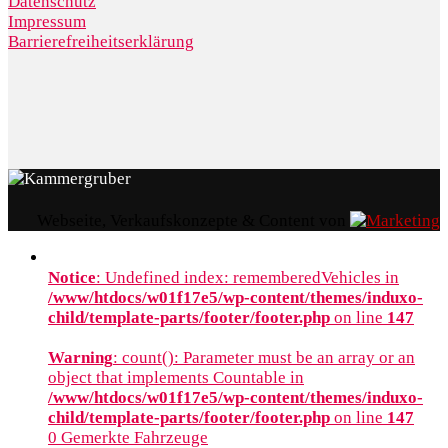
Datenschutz
Impressum
Barrierefreiheitserklärung
Webseite, Verkaufskonzepte & Content von
Notice
: Undefined index: rememberedVehicles in
/www/htdocs/w01f17e5/wp-content/themes/induxo-
child/template-parts/footer/footer.php
on line
147
Warning
: count(): Parameter must be an array or an
object that implements Countable in
/www/htdocs/w01f17e5/wp-content/themes/induxo-
child/template-parts/footer/footer.php
on line
147
0
Gemerkte Fahrzeuge